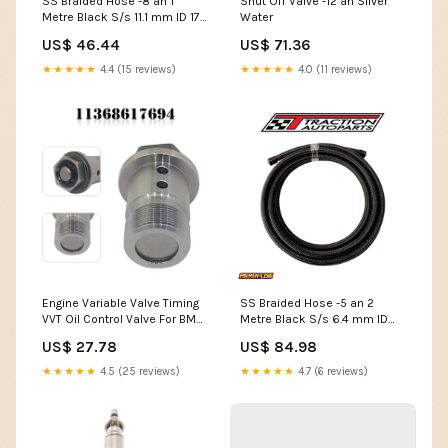
SS Braided Hose -8 an 1
Shut Off Valve -12 an Silver
Metre Black S/s 11.1 mm ID 17.7
Water
mm OD Air
US$ 46.44
US$ 71.36
★★★★★
4.4 (15 reviews)
★★★★★
4.0 (11 reviews)
Engine Variable Valve Timing
SS Braided Hose -5 an 2
VVT Oil Control Valve For BMW
Metre Black S/s 6.4 mm ID
11368617694 SAAB Car
13.1 mm OD RB30 ET
US$ 27.78
US$ 84.98
Throttle Bodies
★★★★★
4.5 (25 reviews)
★★★★★
4.7 (6 reviews)