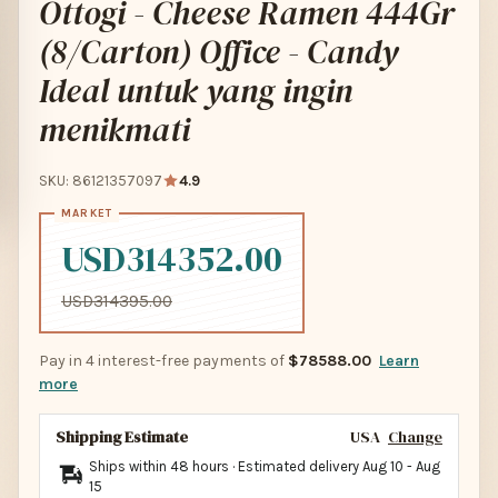
Ottogi - Cheese Ramen 444Gr
(8/Carton) Office - Candy
Ideal untuk yang ingin
menikmati
SKU: 86121357097
4.9
USD314352.00
USD314395.00
Pay in 4 interest-free payments of
$78588.00
Learn
more
Shipping Estimate
USA
Change
Ships within 48 hours · Estimated delivery
Aug 10
-
Aug
15