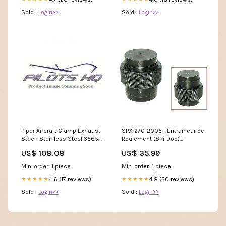
Sold :
Login>>
Sold :
Login>>
Piper Aircraft Clamp Exhaust
SPX 270-2005 - Entraineur de
Stack Stainless Steel 35655-
Roulement (Ski-Doo)
002 Warning_HAZMAT
UNIVERSAL_ID_1737
US$ 108.08
US$ 35.99
Min. order: 1 piece
Min. order: 1 piece
4.6 (17 reviews)
4.8 (20 reviews)
★★★★★
★★★★★
Sold :
Login>>
Sold :
Login>>