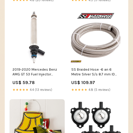
★★★★★
4.8 (20 reviews)
★★★★★
4.3 (17 reviews)
2019-2020 Mercedes Benz
SS Braided Hose -6 an 6
AMG GT 53 Fuel Injector
Metre Silver S/s 8.7 mm ID
A2560700187 A2560705600
13.8 mm OD Engine
US$ 59.78
US$ 109.97
Generic Amount:1PC
components
★★★★★
4.4 (13 reviews)
★★★★★
4.8 (5 reviews)