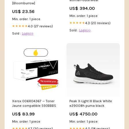
[Bloomburrow]
US$ 394.00
US$ 23.56
Min. order: 1 piece
Min. order: 1 piece
4.3 (20 reviews)
★★★★★
4.0 (27 reviews)
★★★★★
Sold :
Login>>
Sold :
Login>>
Xerox 006R04367 — Toner
Peak X-Light III Black White
Jaune compatible 593BBBS
e29008h puma black
US$ 83.99
US$ 4750.00
Min. order: 1 piece
Min. order: 1 piece
4.7 (20 reviews)
4.0 (18 reviews)
★★★★★
★★★★★