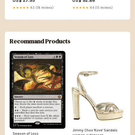
US$ 27.95
US$ 92.86
★★★★★
4.5 (18 reviews)
★★★★★
4.4 (15 reviews)
Recommand Products
Jimmy Choo 'Kove' Sandals
Season of Loss
woman-outerwear