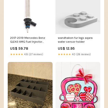
2017-2019 Mercedes Benz
wandhaken fur lego aqara
GLE43 AMG Fuel Injector
water sensor holder
A2560700187 A2560705600
US$ 59.78
US$ 12.95
Generic Amount:1PC
★★★★★
4.8 (27 reviews)
★★★★★
4.0 (26 reviews)