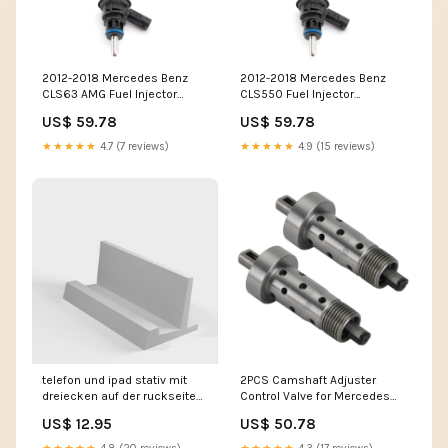
2012-2018 Mercedes Benz
2012-2018 Mercedes Benz
CLS63 AMG Fuel Injector
CLS550 Fuel Injector
A2560700187 A2560705600
A2560700187 A2560705600
US$ 59.78
US$ 59.78
Generic Amount:4PC
Generic Benz Car Other
Steering & Suspension Parts
★★★★★
4.7 (7 reviews)
★★★★★
4.9 (15 reviews)
telefon und ipad stativ mit
2PCS Camshaft Adjuster
dreiecken auf der ruckseite
Control Valve for Mercedes
Farbe:Grå
W204 C207 W212 C200
US$ 12.95
US$ 50.78
2710500578 Jaguar Car Fuel
Pumps