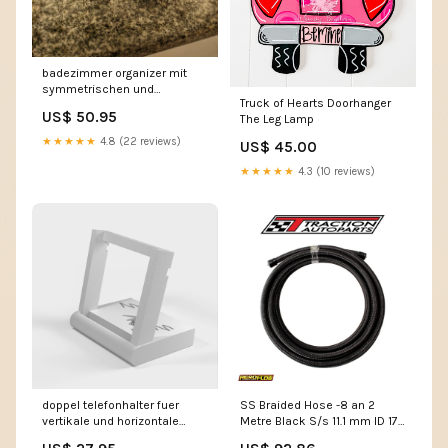
badezimmer organizer mit
symmetrischen und
Truck of Hearts Doorhanger
asymmetrischen
US$ 50.95
The Leg Lamp
designoptionen Microhpone
clips
★★★★★
4.8 (22 reviews)
US$ 45.00
★★★★★
4.3 (10 reviews)
doppel telefonhalter fuer
SS Braided Hose -8 an 2
vertikale und horizontale
Metre Black S/s 11.1 mm ID 17.7
positionierung Aqara
mm OD Weld on