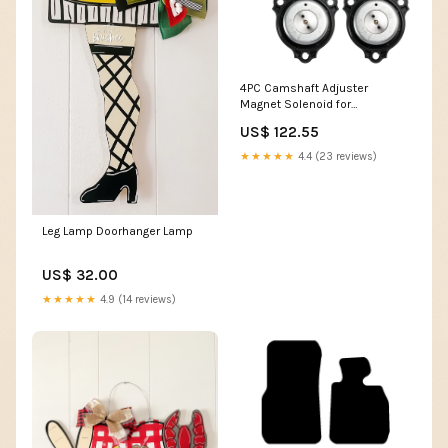
4PC Camshaft Adjuster
Magnet Solenoid for
Mercedes-Benz C E CL CLS G
US$ 122.55
2761560490 Sierra
★★★★★
4.4 (23 reviews)
Leg Lamp Doorhanger Lamp
US$ 32.00
★★★★★
4.9 (14 reviews)